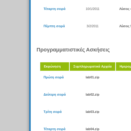
Τέταρτη σειρά
10/1/2011
Λύσεις 
Πέμπτη σειρά
3/2/2011
Λύσεις 
Προγραμματιστικές Ασκήσεις
Εκφώνηση
Συμπληρωματικά Αρχεία
Ημερο
Πρώτη σειρά
lab01.zip
Δεύτερη σειρά
lab02.zip
Τρίτη σειρά
lab03.zip
Τέταρτη σειρά
lab04.zip