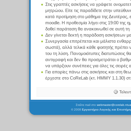
Στις γραπτές ασκήσεις να γράφετε ονοματε
μητρώου. Είτε τις παραδίδετε στην υπεύθυν
κατά προτίμηση στο μάθημα της Δευτέρας, εί
moodle. Η προθεσμία λήγει στις 19:00 της
δοθεί παράταση θα ανακοινωθεί σε αυτή τη 
Δεν γίνεται δεκτή η παράδοση ασκήσεων με 
Συνεργασία επιτρέπεται και μάλιστα ενθαρρύ
σωστά), αλλά τελικά κάθε φοιτητής πρέπει 
του τη λύση. Πανομοιότυπες διατυπώσεις θ
αντιγραφή και δεν θα προσμετράται ο βαθμ
να υπάρξουν συνέπειες για όλες τις σειρές
Για απορίες πάνω στις ασκήσεις και στη θε
έρχεστε στο CoReLab (κτ. ΗΜΜΥ 1.1.30) στ
Τελευτ
Στείλτε mail στο
webmaster@corelab.ntua
© 2008
Εργαστήριο Λογικής και Επιστήμ