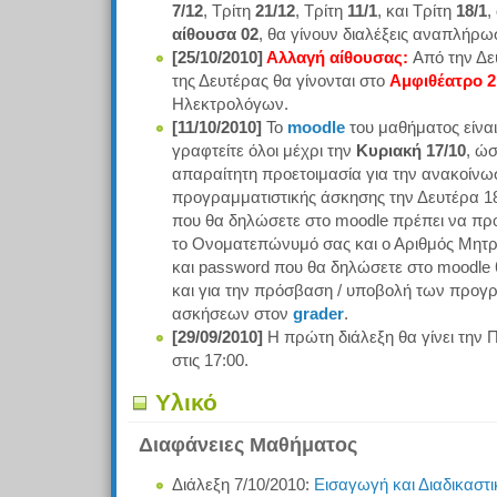
7/12
, Τρίτη
21/12
, Τρίτη
11/1
, και Τρίτη
18/1
,
αίθουσα 02
, θα γίνουν διαλέξεις αναπλήρω
[25/10/2010]
Αλλαγή αίθουσας:
Από την Δευ
της Δευτέρας θα γίνονται στο
Αμφιθέατρο 2
Ηλεκτρολόγων.
[11/10/2010]
Το
moodle
του μαθήματος είνα
γραφτείτε όλοι μέχρι την
Κυριακή 17/10
, ώσ
απαραίτητη προετοιμασία για την ανακοίνω
προγραμματιστικής άσκησης την Δευτέρα 18/
που θα δηλώσετε στο moodle πρέπει να πρ
το Ονοματεπώνυμό σας και ο Αριθμός Μητρ
και password που θα δηλώσετε στο moodle 
και για την πρόσβαση / υποβολή των προγ
ασκήσεων στον
grader
.
[29/09/2010]
Η πρώτη διάλεξη θα γίνει την
στις 17:00.
Υλικό
Διαφάνειες Μαθήματος
Διάλεξη 7/10/2010:
Εισαγωγή και Διαδικαστι