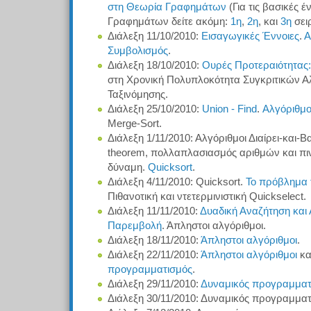
στη Θεωρία Γραφημάτων
(Για τις βασικές έ
Γραφημάτων δείτε ακόμη:
1η
,
2η
, και
3η
σει
Διάλεξη 11/10/2010:
Εισαγωγικές Έννοιες
.
Α
Συμβολισμός
.
Διάλεξη 18/10/2010:
Ουρές Προτεραιότητας
στη Χρονική Πολυπλοκότητα Συγκριτικών 
Ταξινόμησης.
Διάλεξη 25/10/2010:
Union - Find
.
Αλγόριθμοι
Merge-Sort.
Διάλεξη 1/11/2010: Αλγόριθμοι Διαίρει-και-Β
theorem, πολλαπλασιασμός αριθμών και π
δύναμη.
Quicksort
.
Διάλεξη 4/11/2010: Quicksort.
Το πρόβλημα 
Πιθανοτική και ντετερμινιστική Quickselect.
Διάλεξη 11/11/2010:
Δυαδική Αναζήτηση και
Παρεμβολή
. Άπληστοι αλγόριθμοι.
Διάλεξη 18/11/2010:
Άπληστοι αλγόριθμοι
.
Διάλεξη 22/11/2010:
Άπληστοι αλγόριθμοι
κα
προγραμματισμός
.
Διάλεξη 29/11/2010:
Δυναμικός προγραμματ
Διάλεξη 30/11/2010: Δυναμικός προγραμματ