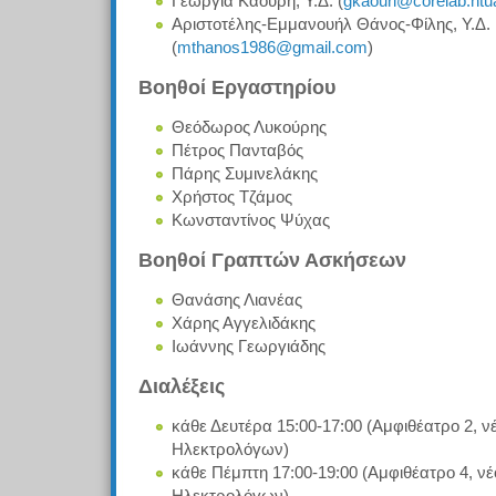
Γεωργία Καούρη, Υ.Δ. (
gkaouri@corelab.ntu
Αριστοτέλης-Εμμανουήλ Θάνος-Φίλης, Υ.Δ.
(
mthanos1986@gmail.com
)
Βοηθοί Εργαστηρίου
Θεόδωρος Λυκούρης
Πέτρος Πανταβός
Πάρης Συμινελάκης
Χρήστος Τζάμος
Κωνσταντίνος Ψύχας
Βοηθοί Γραπτών Ασκήσεων
Θανάσης Λιανέας
Χάρης Αγγελιδάκης
Ιωάννης Γεωργιάδης
Διαλέξεις
κάθε Δευτέρα 15:00-17:00 (Αμφιθέατρο 2, ν
Ηλεκτρολόγων)
κάθε Πέμπτη 17:00-19:00 (Αμφιθέατρο 4, νέ