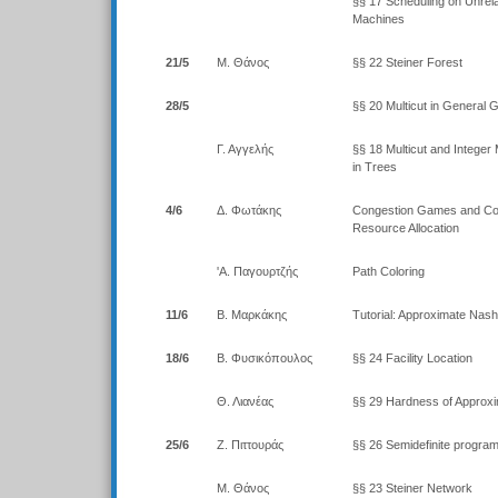
§§ 17 Scheduling on Unrela
Machines
21/5
Μ. Θάνος
§§ 22 Steiner Forest
28/5
§§ 20 Multicut in General 
Γ. Αγγελής
§§ 18 Multicut and Integer
in Trees
4/6
Δ. Φωτάκης
Congestion Games and Co
Resource Allocation
'Α. Παγουρτζής
Path Coloring
11/6
Β. Μαρκάκης
Tutorial: Approximate Nash 
18/6
Β. Φυσικόπουλος
§§ 24 Facility Location
Θ. Λιανέας
§§ 29 Hardness of Approxi
25/6
Ζ. Πιττουράς
§§ 26 Semidefinite progra
Μ. Θάνος
§§ 23 Steiner Network