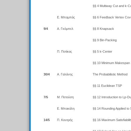
§§ 4 Multiway Cut and k-C
Ε. Μπαμπάς
§§ 6 Feedback Vertex Cov
9/4
Α. Γκόμπελ
§§ 8 Knapsack
§§ 9 Bin-Packing
Π. Ποτίκας
§§ 5 k-Center
§§ 10 Minimum Makespan 
30/4
Α. Γαλάνης
The Probabilistic Method
§§ 11 Euclidean TSP
7/5
Μ. Πετούση
§§ 12 Introduction to Lp-Du
Ε. Μπακάλη
§§ 14 Rounding Applied to
14/5
Π. Κουτρής
§§ 16 Maximum Satisfiabili