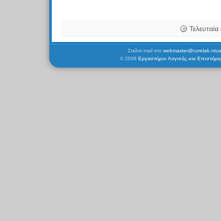
Τελευταία
Στείλτε mail στο
webmaster@corelab.ntua
© 2008
Εργαστήριο Λογικής και Επιστήμ